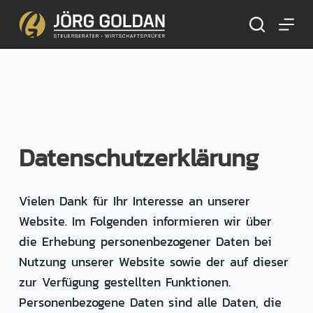
Z
u
m
I
n
h
a
Datenschutzerklärung
l
t
s
Vielen Dank für Ihr Interesse an unserer
p
Website. Im Folgenden informieren wir über
r
die Erhebung personenbezogener Daten bei
i
Nutzung unserer Website sowie der auf dieser
n
zur Verfügung gestellten Funktionen.
g
Personenbezogene Daten sind alle Daten, die