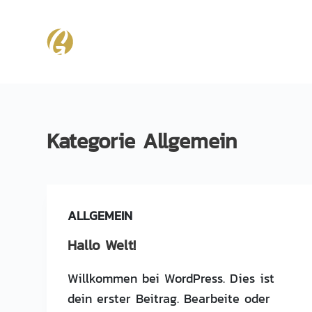
Z
u
m
I
n
h
Kategorie
Allgemein
a
l
t
s
ALLGEMEIN
p
r
Hallo Welt!
i
Willkommen bei WordPress. Dies ist
n
dein erster Beitrag. Bearbeite oder
g